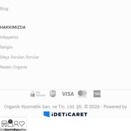
Blog
HAKKIMIZDA
Hikayemiz
İletişim
Sıkça Sorulan Sorular
Neden Organik
Organik Kozmetik San. ve Tic. Ltd. Şti. © 2026 - Powered by
0
Ürünler
Sepetim
Hesabım
Favorilerim